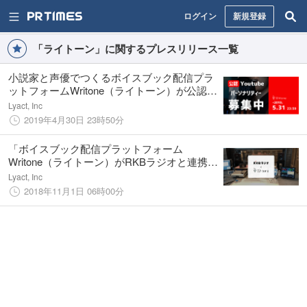
ログイン
新規登録
「ライトーン」に関するプレスリリース一覧
小説家と声優でつくるボイスブック配信プラ
ットフォームWritone（ライトーン）が公認
Youtubeパーソナリティーを募集！！
Lyact, Inc
2019年4月30日 23時50分
「ボイスブック配信プラットフォーム
Writone（ライトーン）がRKBラジオと連携！
ラジオ放送内で作品・小説家・声優が紹介さ
Lyact, Inc
れるコラボ企画が開始！
2018年11月1日 06時00分