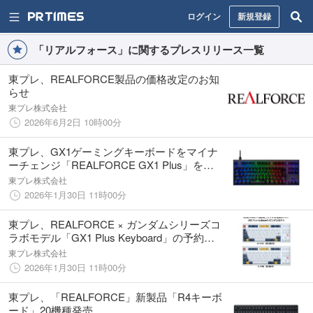
ログイン
新規登録
「リアルフォース」に関するプレスリリース一覧
東プレ、REALFORCE製品の価格改定のお知
らせ
東プレ株式会社
2026年6月2日 10時00分
東プレ、GX1ゲーミングキーボードをマイナ
ーチェンジ「REALFORCE GX1 Plus」を
2026年２月６日(金)発売！
東プレ株式会社
2026年1月30日 11時00分
東プレ、REALFORCE × ガンダムシリーズコ
ラボモデル「GX1 Plus Keyboard」の予約受
付を2月6日より開始
東プレ株式会社
2026年1月30日 11時00分
東プレ、「REALFORCE」新製品「R4キーボ
ード」20機種発売