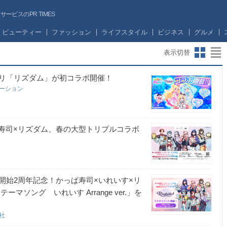
ビスのPR TIMES
ビューティー
ファッション
ライフスタイル
ビジネス
グルメ
表示切替
リ「リズダム」が初コラボ開催！
レーション
ぱ寿司×リズダム、春の大型トリプルコラボ
開始2周年記念！かっぱ寿司×いれいす×リ
ソング いれいす Arrange ver.」を
会社