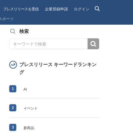
プレスリリースを受信
企業登録申請
ログイン
スポーツ
検索
検索
プレスリリース キーワードランキン
グ
1
AI
2
イベント
3
新商品