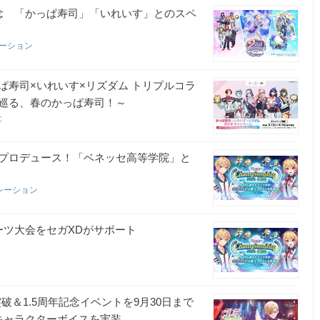
念 「かっぱ寿司」「いれいす」とのスペ
レーション
寿司×いれいす×リズダム トリプルコラ
巡る、春のかっぱ寿司！～
社
プロデュース！「ベネッセ高等学院」と
レーション
ーツ大会をセガXDがサポート
破＆1.5周年記念イベントを9月30日まで
キャラクターボイスを実装