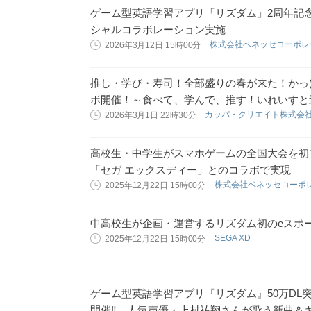
ゲーム型英語学習アプリ「リズダム」2周年記
シャルコラボレーション実施
株式会社ベネッセコーポ
2026年3月12日 15時00分
推し・学び・寿司！全部盛りの春が来た！かっぱ
ボ開催！～食べて、学んで、推す！いれいすと
カッパ・クリエイト株式会
2026年3月1日 22時30分
高校生・中学生がスマホゲームの全国大会を初
「セガ エックスディー」とのコラボで実現
株式会社ベネッセコーポ
2025年12月22日 15時00分
中高校生が企画・運営するリズダム初のeスポ
SEGA XD
2025年12月22日 15時00分
ゲーム型英語学習アプリ『リズダム』50万DL突
開催‼ 人気声優・上村祐翔さんが歌う新曲＆