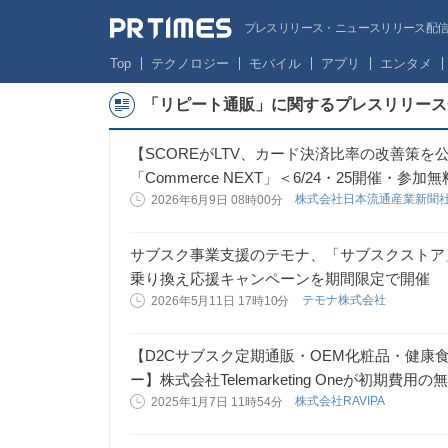
プレスリリース・ニュースリリース配信サー
Top
テクノロジー
モバイル
アプリ
エンタメ
「リピート通販」に関するプレスリリース
【SCOREがLTV、カード決済比率の改善策
「Commerce NEXT」＜6/24・25開催・参加
株式会社日本流通産業新聞
2026年6月9日 08時00分
サブスク事業支援のテモナ、「サブスクストア
乗り換え応援キャンペーンを期間限定で開催
テモナ株式会社
2026年5月11日 17時10分
【D2Cサブスク定期通販・OEM化粧品・健康
ー】株式会社Telemarketing Oneが初期費
株式会社RAVIPA
2025年1月7日 11時54分