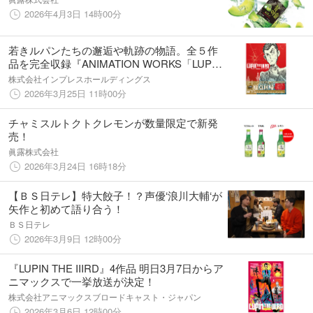
2026年4月3日 14時00分
若きルパンたちの邂逅や軌跡の物語。全５作
品を完全収録『ANIMATION WORKS「LUPIN
THE IIIRD」シリーズ公式コンプリートブッ
株式会社インプレスホールディングス
ク』発売
2026年3月25日 11時00分
チャミスルトクトクレモンが数量限定で新発
売！
眞露株式会社
2026年3月24日 16時18分
【ＢＳ日テレ】特大餃子！？声優‘浪川大輔‘が
矢作と初めて語り合う！
ＢＳ日テレ
2026年3月9日 12時00分
『LUPIN THE IIIRD』4作品 明日3月7日からア
ニマックスで一挙放送が決定！
株式会社アニマックスブロードキャスト・ジャパン
2026年3月6日 12時00分