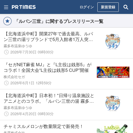
ログイン
新規登録
「ルパン三世」に関するプレスリリース一覧
【北海道浜中町】開業27年で過去最高、ルパ
ン三世の湯リブランドで5月入館者1万人突
破！限定グッズ売上も1.5倍に
霧多布温泉ゆうゆ
2026年7月30日 09時00分
『セガNET麻雀 MJ』と『L主役は銭形5』が
コラボ！全国大会“L主役は銭形5 CUP”開催
株式会社セガ
2026年6月1日 12時59分
【北海道浜中町】日本初！*日帰り温泉施設と
アニメとのコラボ。「ルパン三世の湯 霧多布
温泉ゆうゆ」が4月20日、施設まるごとルパン
霧多布温泉ゆうゆ
三世の世界へリブランド
2026年4月20日 09時30分
チャミスルメロンが数量限定で新発売！
眞露株式会社