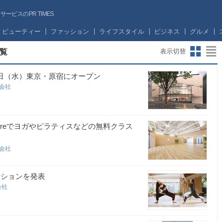
ビスのPR TIMES
ビューティー
ファッション
ライフスタイル
ビジネス
グルメ
覧
表示切替
19日（水）東京・原宿にオープン
合同会社
-up Storeでヨガやピラティスなどの無料クラス
合同会社
レクションを発表
同会社