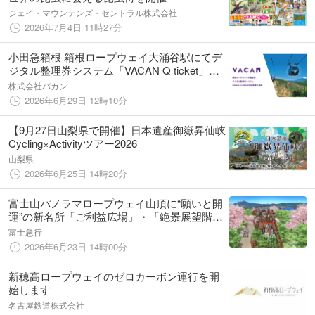
ジェイ・マウンテンズ・セントラル株式会社
2026年7月4日 11時27分
小田急箱根 箱根ロープウェイ大涌谷駅にてデ
ジタル整理券システム「VACAN Q ticket」の
実証実験を実施
株式会社バカン
2026年6月29日 12時10分
【9月27日山梨県で開催】日本遺産御嶽昇仙峡
Cycling×Activityツアー2026
山梨県
2026年6月25日 14時20分
富士山パノラマロープウェイ山頂に“願いと開
運”の新名所「ご利益広場」・「絶景展望階
段」7月16日（木）誕生！
富士急行
2026年6月23日 14時00分
新穂高ロープウェイのゼロカーボン運行を開
始します
名古屋鉄道株式会社