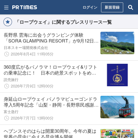
ログイン
新規登録
「ロープウェイ」に関するプレスリリース一覧
長野県 雲海に出会うグランピング体験
「SORA GLAMPING RESORT」が9月12日
(土)営業開始！
日本スキー場開発株式会社
2026年8月4日 11時05分
360度広がるパノラマ！ロープウェイ&リフト
の乗車記念に！ 日本の絶景スポットをめぐ
って集める「索道印(さくどういん)」企画を
読売旅行
開始
2026年7月9日 12時00分
身延山ロープウェイ パノラマビューゴンドラ
導入5周年記念「山梨・静岡・長野県民感謝キ
ャンペーン」で特別料金に！関東一の高低差
富士急行
763m、天空の絶景へ
2026年7月7日 13時00分
ヘブンスそのはらは開業30周年。今年の夏は
世界の昆虫に会える昆虫博を開催