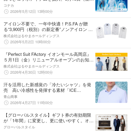
より順次、発売開始
コナカ
2026年5月12日 13時00分
アイロン不要で、一年中快適！P.S.FA が贈
る“3,900円（税別）の新定番”ノンアイロン ニ
ットシャツが２０２６年５月２日（土）販売
株式会社はるやまホールディングス
開始！
2026年5月2日 10時00分
『Perfect Suit FActory イオンモール高岡店』
５月1日（金）リニューアルオープンのお知ら
せ！
株式会社はるやまホールディングス
2026年4月30日 12時00分
汗を活用した新感覚の「冷たいシャツ」を発
売 高い冷感性を発揮する素材「ICE
BLAST(R) THIRD」を採用
青山商事
2026年4月27日 11時00分
【グローバルスタイル】ギフト券の有効期限
が「1年間」に変更し、更に使いやすく。オー
ダースーツに加えシャツや小物なども！
グローバルスタイル