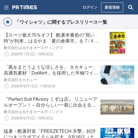
ログイン
新規登録
「ワイシャツ」に関するプレスリリース一覧
【スーツ最大70％オフ】 酷暑本番前の“買い
時”が到来。はるやま「夏の倉庫市」を７/４
（土）より全国の店舗で期間限定開催！
株式会社はるやまホールディングス
2026年7月3日 10時00分
「風をまとうような涼しさを」 タカキュー、
高通気素材「DotAir®」を採用した半袖ワイシ
ャツを展開
株式会社タカキュー
2026年6月12日 11時00分
『Perfect Suit FActory くずは店』 リニューア
ルオープン！～自分らしい一着に出会える
「進化型ストア」へ～
株式会社はるやまホールディングス
2026年6月4日 10時00分
猛暑・酷暑対策「FREEZETECH 氷撃」好評
につきコラボアイテムを拡大、5月16日（土）