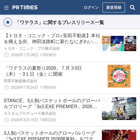
ログイン
新規登録
「ワテラス」に関するプレスリリース一覧
【トヨタ・コニック・プロ×安田不動産】本社
を構える街、神田淡路町に新たなにぎわい
を！ 「ワテラスの夏祭り2026」に出展
トヨタ・コニック・プロ株式会社
2026年7月28日 11時36分
「ワテラスの夏祭り2026」７月３0日
（木）・3１日（金）に開催
安田不動産株式会社
2026年7月24日 11時00分
STANCE、3人制バスケットボールのグローバ
ルプロリーグ「3x3.EXE PREMIER」2026シ
ーズンをオフィシャルソックスサプライヤー
カスタムプロデュース株式会社
としてサポート
2026年5月15日 15時22分
3人制バスケットボールのグローバルリーグ
『3x3.EXE PREMIER 2026開幕戦』をワテラ