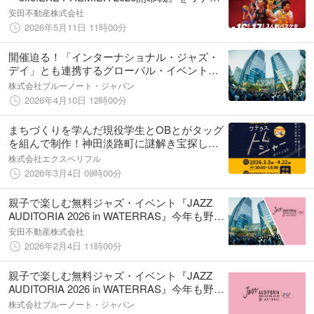
スで開催
安田不動産株式会社
2026年5月11日 11時00分
開催迫る！「インターナショナル・ジャズ・
デイ」とも連携するグローバル・イベント
『JAZZ AUDITORIA 2026 in WATERRAS』、
株式会社ブルーノート・ジャパン
全プログラムが決定！
2026年4月10日 12時00分
まちづくりを学んだ現役学生とOBとがタッグ
を組んで制作！神田淡路町に謎解き宝探しイ
ベント誕生！
株式会社エクスペリフル
2026年3月4日 09時00分
親子で楽しむ無料ジャズ・イベント『JAZZ
AUDITORIA 2026 in WATERRAS』今年も野外
開催！
安田不動産株式会社
2026年2月4日 11時00分
親子で楽しむ無料ジャズ・イベント『JAZZ
AUDITORIA 2026 in WATERRAS』今年も野外
開催！
株式会社ブルーノート・ジャパン