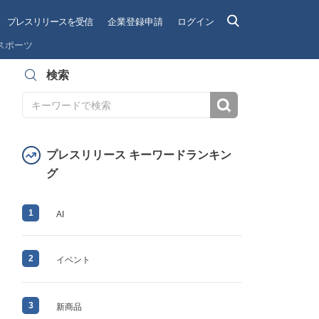
プレスリリースを受信
企業登録申請
ログイン
スポーツ
検索
検索
プレスリリース キーワードランキン
グ
1
AI
2
イベント
3
新商品