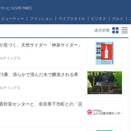
ビスのPR TIMES
ビューティー
ファッション
ライフスタイル
ビジネス
グルメ
表示切替
が息づく、天然サイダー「神泉サイダー」
ールディングス
で1番、清らかで澄んだ水で醸造される希
ールディングス
害対策センターと、奈良県下市町との「災