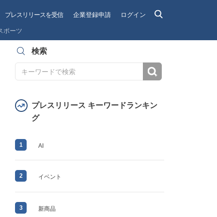
プレスリリースを受信
企業登録申請
ログイン
スポーツ
検索
検索
プレスリリース キーワードランキン
グ
1
AI
2
イベント
3
新商品