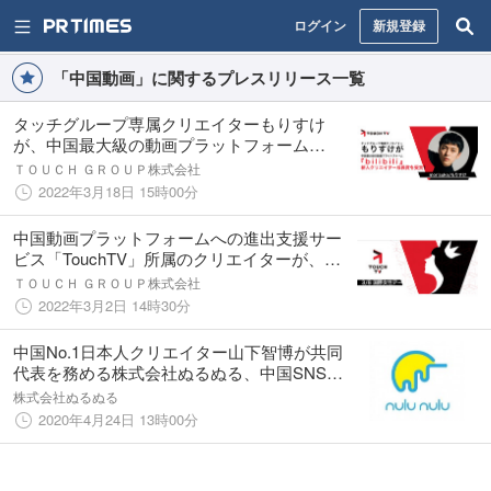
ログイン
新規登録
「中国動画」に関するプレスリリース一覧
タッチグループ専属クリエイターもりすけ
が、中国最大級の動画プラットフォーム
『bilibili』で新人クリエイター成長賞を受賞！
ＴＯＵＣＨ ＧＲＯＵＰ株式会社
2022年3月18日 15時00分
中国動画プラットフォームへの進出支援サー
ビス「TouchTV」所属のクリエイターが、国
際女性デーに向けたスペシャルコンテンツを
ＴＯＵＣＨ ＧＲＯＵＰ株式会社
展開
2022年3月2日 14時30分
中国No.1日本人クリエイター山下智博が共同
代表を務める株式会社ぬるぬる、中国SNS対
応型クリエイターズネットワーク【B.U.G】
株式会社ぬるぬる
を設立
2020年4月24日 13時00分