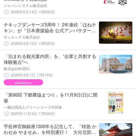
ジャパンシステム株式会社
2026年5月14日 10時00分
チキップダンサーズ5周年！ 2年連続「ほねチ
キン」が『日本唐揚協会 公式アンバサダー』
として、「第17回からあげグランプリ®授賞
サンエックス株式会社
式」に登場！
2026年4月13日 15時00分
「泊まれる観光案内所」を、“企業と共創する
体験拠点”へ
株式会社M•ZEC
2026年4月1日 17時16分
#AprilDream
「第66回 下郷農協まつり」を11月9日(日)に開
催
一般社団法人グリーンコープ共同体
2025年11月4日 17時00分
宇佐神宮御鎮座1300年を記念して、「特急 か
わせみ やませみ」を特別運行！ 大分北部満