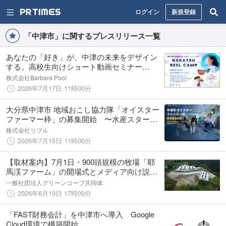
ログイン
新規登録
「中津市」に関するプレスリリース一覧
あなたの「好き」が、中津の未来をデザイン
する。高校生向けショート動画セミナー
「NAKATSU REEL CAMP」を今夏開催
株式会社Barbara Pool
2026年7月17日 11時00分
大分県中津市 地域おこし協力隊「オイスター
ファーマー枠」の募集開始 〜水産スタート
アップ・リブル、水産HRの取組として牡蠣養
株式会社リブル
殖への挑戦を伴走支援〜
2026年7月15日 11時00分
【取材案内】7月1日・900頭規模の牧場「耶
馬渓ファーム」の開場式とメディア向け説
明・見学会を実施
一般社団法人グリーンコープ共同体
2026年6月19日 17時00分
「FAST財務会計」を中津市へ導入 Google
Cloud環境で構築開始