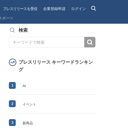
プレスリリースを受信
企業登録申請
ログイン
スポーツ
検索
検索
プレスリリース キーワードランキン
グ
1
AI
2
イベント
3
新商品