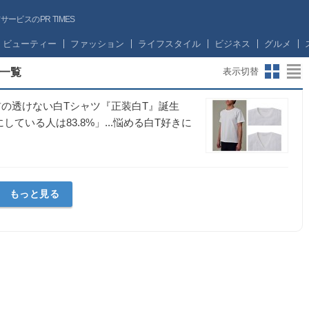
ビスのPR TIMES
ビューティー
ファッション
ライフスタイル
ビジネス
グルメ
一覧
表示切替
首の透けない白Tシャツ『正装白T』誕生
いる人は83.8%」...悩める白T好きに
もっと見る