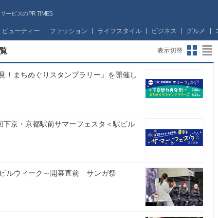
ビスのPR TIMES
ビューティー
ファッション
ライフスタイル
ビジネス
グルメ
覧
表示切替
見！まちめぐりスタンプラリー』を開催し
３回下京・京都駅前サマーフェスタ＜駅ビル
駅ビルウィーク～開幕直前 サンガ祭