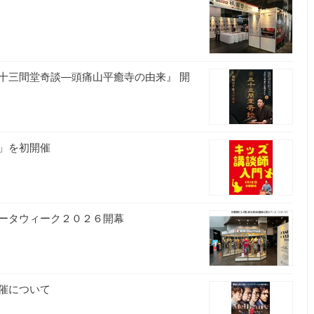
十三間堂奇談―頭痛山平癒寺の由来』 開
」を初開催
ータウィーク２０２６開幕
催について