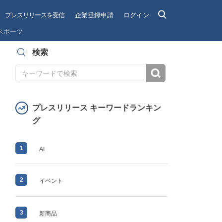
プレスリリースを受信
企業登録申請
ログイン
スポーツ
検索
検索
プレスリリース キーワードランキン
グ
1
AI
2
イベント
3
新商品