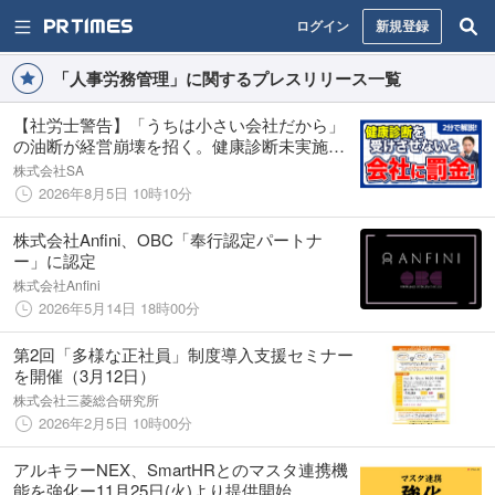
ログイン
新規登録
「人事労務管理」に関するプレスリリース一覧
【社労士警告】「うちは小さい会社だから」
の油断が経営崩壊を招く。健康診断未実施に
よる50万円の罰金と、恐ろしい“安全配慮義務
株式会社SA
違反”の全貌
2026年8月5日 10時10分
株式会社Anfini、OBC「奉行認定パートナ
ー」に認定
株式会社Anfini
2026年5月14日 18時00分
第2回「多様な正社員」制度導入支援セミナー
を開催（3月12日）
株式会社三菱総合研究所
2026年2月5日 10時00分
アルキラーNEX、SmartHRとのマスタ連携機
能を強化ー11月25日(火)より提供開始