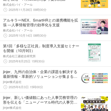
株式会社パイ・アール
2025年11月28日 09時00分
アルキラーNEX、SmartHRとの連携機能を拡
張 ―人事情報管理の効率化を支援
株式会社パイ・アール
2025年10月14日 08時30分
第1回「多様な正社員」制度導入支援セミナー
を開催（10月9日）
株式会社三菱総合研究所
2025年8月25日 15時30分
jinjer、九州の自治体・企業の課題を解決する
最新情報・革新的ソリューションが集まるビ
ジネス展示会「九州イノベーションWEEK」
jinjer株式会社
に出展ー2025年6月4日(水)～6月5日(木) @マ
2025年6月3日 15時00分
リンメッセ福岡ー
jinjer、新しい価値観にあった人事労務管理の
形を伝える「ニューノーマル時代の人事労務
管理3.0」を開催
jinjer株式会社