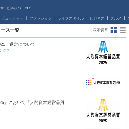
ビスのPR TIMES
ビューティー
ファッション
ライフスタイル
ビジネス
グルメ
リース一覧
表示切替
25」選定について
ィングス
25」において「人的資本経営品質