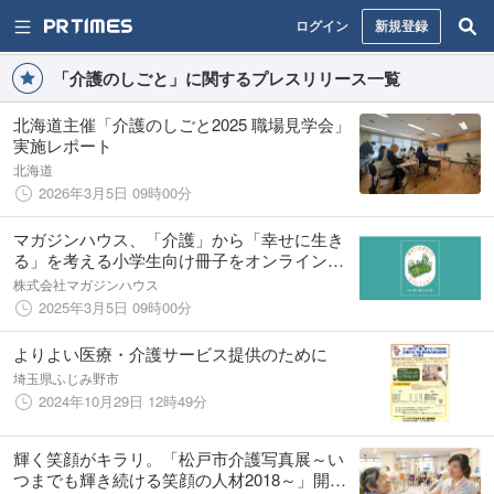
ログイン
新規登録
「介護のしごと」に関するプレスリリース一覧
北海道主催「介護のしごと2025 職場見学会」
実施レポート
北海道
2026年3月5日 09時00分
マガジンハウス、「介護」から「幸せに生き
る」を考える小学生向け冊子をオンラインで
無償公開！ 教育・福祉関係者向けのモニター
株式会社マガジンハウス
企画も実施
2025年3月5日 09時00分
よりよい医療・介護サービス提供のために
埼玉県ふじみ野市
2024年10月29日 12時49分
輝く笑顔がキラリ。「松戸市介護写真展～い
つまでも輝き続ける笑顔の人材2018～」開催