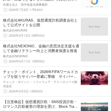
点を分析
弁護士法人 田中保彦法律事務所
2026年7月8日 17時49分
株式会社AKURAS、仮想通貨詐欺調査会社と
して公式サイトを公開
株式会社AKURAS
2026年6月12日 09時00分
株式会社NEXONIC、金融の意思決定支援を通
じて金融リテラシー向上と消費者保護を推進
株式会社NEXONIC
2026年6月11日 13時59分
チェック・ポイント、2026年FIFAワールドカ
ップを狙うサイバー脅威に警鐘 サイバー脅
威と非サイバー脅威が融合した包括的リスク
チェック・ポイント・ソフトウェア・テクノロジーズ株
の存在を明らかに
式会社
2026年6月5日 13時00分
【注意喚起】仮想通貨詐欺・SNS投資詐欺・
ロマンス詐欺被害の増加を受け、Block Trace
Japan（ブロックトレースジャパン）が被害