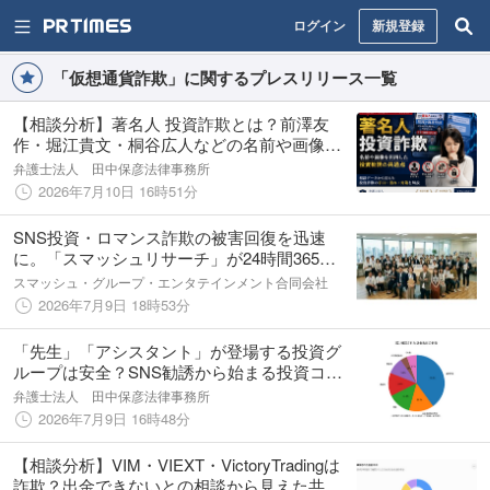
ログイン
新規登録
「仮想通貨詐欺」に関するプレスリリース一覧
【相談分析】著名人 投資詐欺とは？前澤友
作・堀江貴文・桐谷広人などの名前や画像を
利用した投資勧誘の共通点を弁護士法人田中
弁護士法人 田中保彦法律事務所
保彦法律事務所が分析
2026年7月10日 16時51分
SNS投資・ロマンス詐欺の被害回復を迅速
に。「スマッシュリサーチ」が24時間365日
対応の『完全無料・初期調査＆相談窓口』を
スマッシュ・グループ・エンタテインメント合同会社
正式開設
2026年7月9日 18時53分
「先生」「アシスタント」が登場する投資グ
ループは安全？SNS勧誘から始まる投資コミ
ュニティの特徴を相談データから弁護士が分
弁護士法人 田中保彦法律事務所
析
2026年7月9日 16時48分
【相談分析】VIM・VIEXT・VictoryTradingは
詐欺？出金できないとの相談から見えた共通