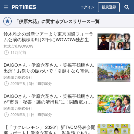
ログイン
新規登録
「伊原六花」に関するプレスリリース一覧
鈴木雅之の最新ツアーより東京国際フォーラ
ム公演の模様を9月22日にWOWOW独占生中
継！また生中継当日にスペシャルゲストの登
株式会社WOWOW
場が決定し、コメントも到着！
11時間前
DAIGOさん・伊原六花さん・笑福亭鶴瓶さん
出演！お祭りの賑わいで「引越すなら電気も
ガスも関西電力」を伝える新CMを8月3日
関西電力株式会社
（月）から放映開始。
2026年8月3日 15時00分
DAIGOさん・伊原六花さん・笑福亭鶴瓶さん
が“市長・秘書・謎の清掃員”に！関西電力の
新TVCMシリーズ「KANSAI ELECTRICITY」
関西電力株式会社
6月１日放映開始
2026年6月1日 15時00分
【「サクレレモン」 2026年 新TVCM発表会開
催レポート】伊原六花さん、私生活でも“レモ