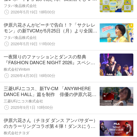
ン愛”溢れるトークを披露！〜「サクレクイ
フタバ食品株式会社
ズ」全問正解で120cm超の巨大スプーン贈呈
2026年5月19日 18時00分
に「玄関に飾ります！」〜
伊原六花さんがビーチで告白！？「サクレレ
モン」の新TVCMが5月25日（月）より全国で
順次放送開始！記録的猛暑が予想される本夏
フタバ食品株式会社
こそ、サクサク食感のサクレで爽やかな気分
2026年5月19日 11時00分
を！
一夜限りのファッションとダンスの祭典
『FASHION DANCE NIGHT 2026』スペシャ
ルゲストに「伊原六花」を迎え、豪華10ブラ
株式会社Vintom
ンド総勢20作品のダンスショーを披露！
2026年4月30日 16時00分
三菱UFJニコス、新TV-CM 「ANYWHERE
DANCE HALL」篇を制作 俳優の伊原六花
（いはらりっか）さん出演、三菱UFJカード
三菱UFJニコス株式会社
がもたらす心躍る瞬間をダンスで訴求！
2025年9月1日 10時00分
伊原六花さん（チヨダ ダンス アンバサダー）
のカラーリングコラボ第４弾！ダンスにうれ
しい機能を搭載したFILA Tattica３の新色が登
株式会社チヨダ