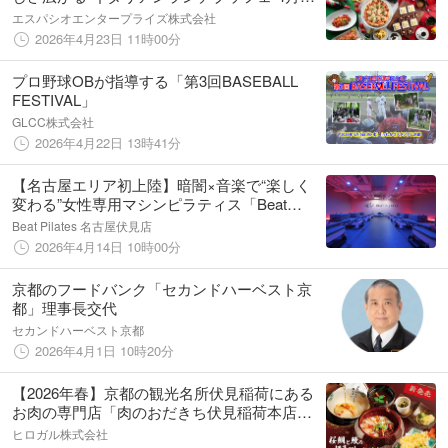
日（月）よりスタート
エスパシオエンタープライズ株式会社
2026年4月23日 11時00分
プロ野球OBが指導する「第3回BASEBALL
FESTIVAL」
GLCC株式会社
2026年4月22日 13時41分
【名古屋エリア初上陸】暗闇×音楽で“楽しく
変わる”女性専用マシンピラティス「Beat
Pilates」伏見に誕生！
Beat Pilates 名古屋伏見店
2026年4月14日 10時00分
京都のフードバンク「セカンドハーベスト京
都」理事長交代
セカンドハーベスト京都
2026年4月1日 10時20分
【2026年春】京都の観光名所伏見稲荷にある
お肉の専門店「肉のおだきち伏見稲荷本店」
が、春季限定の新作メニューを発表！
ヒロガル株式会社