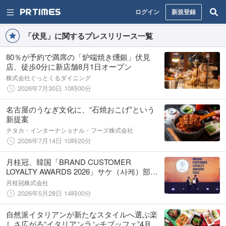
ログイン
新規登録
「伏見」に関するプレスリリース一覧
80％が予約で満席の「炉端焼き燻銀」伏見
店、徒歩0分に新店舗8月1日オープン
株式会社ぐっとくるダイニング
2026年7月30日 10時00分
名古屋のうなぎ文化に、“石焼おこげ”という
新提案
チタカ・インターナショナル・フーズ株式会社
2026年7月14日 10時20分
月桂冠、韓国「BRAND CUSTOMER
LOYALTY AWARDS 2026」サケ（사케）部門
にて初代最高位を受賞
月桂冠株式会社
2026年5月28日 14時00分
自然派イタリアンが新たなスタイルへ選ぶ楽
しさ広がる“イタリアンランチブッフェ”4月27