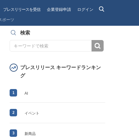
プレスリリースを受信
企業登録申請
ログイン
スポーツ
検索
検索
プレスリリース キーワードランキン
グ
1
AI
2
イベント
3
新商品