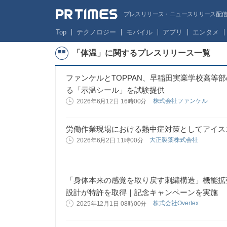
プレスリリース・ニュースリリース配信サー
Top
テクノロジー
モバイル
アプリ
エンタメ
「体温」に関するプレスリリース一覧
ファンケルとTOPPAN、早稲田実業学校高等
る「示温シール」を試験提供
株式会社ファンケル
2026年6月12日 16時00分
労働作業現場における熱中症対策としてアイス
大正製薬株式会社
2026年6月2日 11時00分
「身体本来の感覚を取り戻す刺繍構造」機能拡張
設計が特許を取得｜記念キャンペーンを実施
株式会社Overtex
2025年12月1日 08時00分