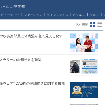
ビスのPR TIMES
ビューティー
ファッション
ライフスタイル
ビジネス
グルメ
表示切替
部の吹奏楽部員に体表温を色で見える化す
スラリーの冷却効果を確認
ウェア* DASKIの刺繍構造に関する機能