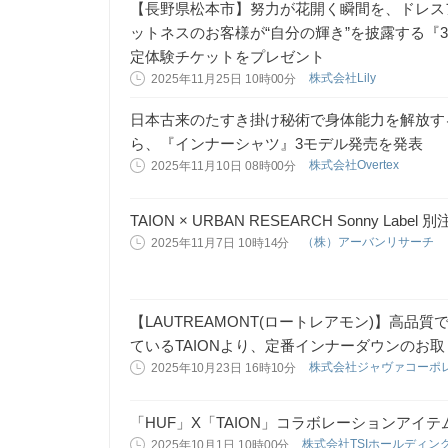
【長野県松本市】努力が花開く瞬間を、ドレス
ットネスのお客様が“自分の輝き”を披露する『3
定体験チケットをプレゼント
株式会社Lily
2025年11月25日 10時00分
日本古来のたすき掛け秘術で身体能力を解放する
ら、『インナーシャツ』3モデル発売を発表
株式会社Overtex
2025年11月10日 08時00分
TAION × URBAN RESEARCH Sonny Lab
（株）アーバンリサーチ
2025年11月7日 10時14分
【LAUTREAMONT(ロートレアモン)】高
ているTAIONより、定番インナーダウンのお
株式会社ジャヴァコーポ
2025年10月23日 16時10分
「HUF」X「TAION」コラボレーションアイテ
株式会社TSIホールディン
2025年10月1日 10時00分