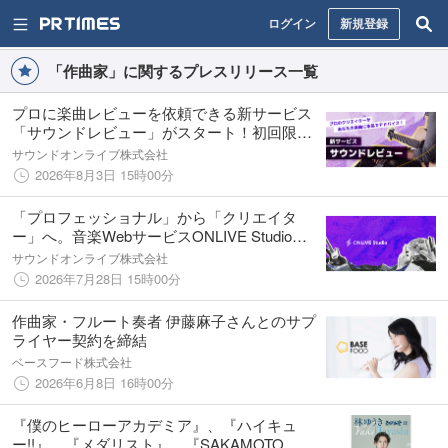
ログイン
新規登録
「作曲家」に関するプレスリリース一覧
プロに楽曲レビューを依頼できる新サービス
「サウンドレビュー」がスタート！初回限定
割引キャンペーン中！【ONLIVE Studio】
サウンドオンライブ株式会社
2026年8月3日 15時00分
「プロフェッショナル」から「クリエイタ
ー」へ。音楽WebサービスONLIVE Studio内
の名称を変更
サウンドオンライブ株式会社
2026年7月28日 15時00分
作曲家・フルート奏者 伊藤麻子さんとのサプ
ライヤー契約を締結
ベースフード株式会社
2026年6月8日 16時00分
『僕のヒーローアカデミア』、『ハイキュ
ー!!』、『メダリスト』、『SAKAMOTO