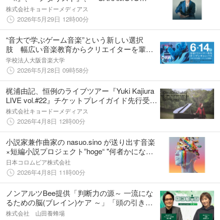
DAYS』など数々の人気作品を手掛ける作曲
株式会社キョードーメディアス
家・林ゆうきによるコンサートが2026年12月
2026年5月29日 12時00分
開催決定！
“音大で学ぶゲーム音楽”という新しい選択
肢 幅広い音楽教育からクリエイターを輩出
～6月14日、中学生・高校生向けの特別講座～
学校法人大阪音楽大学
2026年5月28日 09時58分
梶浦由記、恒例のライブツアー『Yuki Kajiura
LIVE vol.#22』チケットプレイガイド先行受付
中！
株式会社キョードーメディアス
2026年4月8日 12時00分
小説家兼作曲家の nasuo.sino が送り出す音楽
×短編小説プロジェクト”hoge“ "何者かになろ
うともがく"あなたの「今」を肯定する『2000
日本コロムビア株式会社
年経って feat.結芽ひなり』を本日リリース！
2026年4月8日 11時00分
ノンアルツBee提供「判断力の源～ 一流にな
るための脳(ブレイン)ケア ～」「頭の引き出
し」の上手な使い方とは…4月のゲストは、チ
株式会社 山田養蜂場