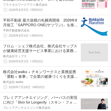
フラクタルワークアウト株式会社
2026年8月5日 15時00分
平和不動産 最大規模の札幌再開発 2029年8
月竣工「SAPPORO ONE(サツワン)」を推
進 北海道マラソン2026特別協賛＜ゴールド
平和不動産株式会社
スポンサー＞のお知らせ
2026年8月4日 14時00分
フロム・シェフ株式会社、株式会社サップス
が健康経営支援サービス事業における業務提
携を締結
株式会社サップス
2026年8月3日 11時02分
株式会社walks × チキンワークスと業務提携
「運動 × 食事」で企業の健康づくりを支援す
る新サービスを開始
株式会社 walks
2026年7月29日 14時00分
プレミアアンチエイジング、パーパスの実現
に向け「Skin for Longevity（スキン・フォ
ー・ロンジェビティ）」のコンセプトを軸に
プレミアアンチエイジング株式会社