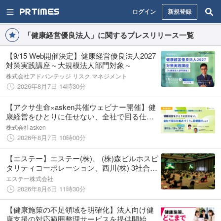
ログイン
新規登録
「健康経営優良法人」に関するプレスリリース一覧
【9/15 Web開催決定】健康経営優良法人2027
対策実践講座～大規模法人部門対象～
株式会社アドバンテッジ リスク マネジメント
2026年8月7日 14時30分
【アクサ生命×asken共催ウェビナー開催】健
康経営をひとりに任せない、全社で回る仕組
みづくりと目標設計とは？
株式会社asken
2026年8月7日 10時00分
【エステー】エステー(株)、 (株)森ビルホスピ
タリティコーポレーション、西川(株) 3社合同
ウェルネスイベント「SUMMER BREATHING
エステー株式会社
2026」を開催
2026年8月6日 11時30分
【健康施策の不足領域を明確化】法人向け健
康支援の対応範囲整理サービスを提供開始