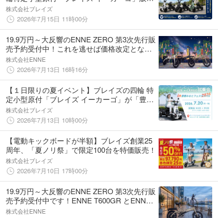
パートナー大募集
株式会社ブレイズ
2026年7月15日 11時00分
19.9万円～大反響のENNE ZERO 第3次先行販
売予約受付中！これを逃せば価格改定となり
ますのでご注意ください。ENNE ZEROフォ
株式会社ENNE
トコンテスト開催のおしらせ！
2026年7月13日 16時16分
【１日限りの夏イベント】ブレイズの四輪 特
定小型原付「ブレイズ イーカーゴ」が「豊橋
みなとフェスティバル2026」に出展
株式会社ブレイズ
2026年7月13日 10時00分
【電動キックボードが半額】ブレイズ創業25
周年、「夏ノリ祭」で限定100台を特価販売！
株式会社ブレイズ
2026年7月10日 17時00分
19.9万円～大反響のENNE ZERO 第3次先行販
売予約受付中です！ENNE T600GR とENNE
ZERO 乗り比べ試乗会のご案内
株式会社ENNE