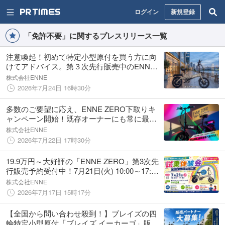
ログイン
新規登録
「免許不要」に関するプレスリリース一覧
注意喚起！初めて特定小型原付を買う方に向
けてアドバイス。第３次先行販売中のENNE
ZERO前かご発売時期についての発表
株式会社ENNE
2026年7月24日 16時30分
多数のご要望に応え、ENNE ZERO下取りキ
ャンペーン開始！既存オーナーにも常に最新
性能を超お得に
株式会社ENNE
2026年7月22日 17時30分
19.9万円～大好評の「ENNE ZERO」第3次先
行販売予約受付中！7月21日(火) 10:00～17:00
越谷イオンレイクタウンmoriにて複数メーカ
株式会社ENNE
ー合同の試乗体験会のお知らせ。
2026年7月17日 15時17分
【全国から問い合わせ殺到！】ブレイズの四
輪特定小型原付「ブレイズ イーカーゴ」販売