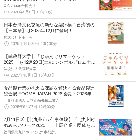
CIC Japan合同会社
2026年5月8日 10時00分
日本台湾文化交流の新たな架け橋！台湾初の
【日本祭】は2025年12月に登場！
株式会社トモトモ
2025年10月29日 10時00分
【武蔵野大学】「じゅんぐりマーケット
2025」 を12月20日(土)にシンボルプロムナー
ド公園にて開催
学校法人武蔵野大学
2025年10月1日 15時30分
食品製造業の抱える課題を解決する食品製造
総合展 FOOMA JAPAN 2026 会期：2026年6
月2日（火）～5日（金）の４日間 2025年9
一般社団法人 日本食品機械工業会
月1日（月）より、出展受付開始！
2025年8月27日 13時00分
7月11日〆【北九州市×仕事体験】「北九州ゆ
めみらいワーク2025」 出展企業・団体を二
次募集受付中！
福岡県北九州市（北九州市役所）