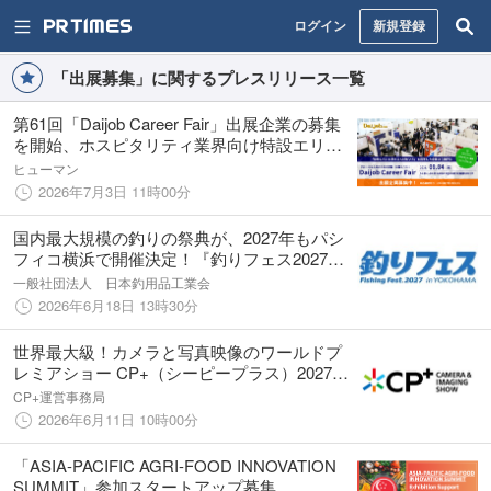
ログイン
新規登録
「出展募集」に関するプレスリリース一覧
第61回「Daijob Career Fair」出展企業の募集
を開始、ホスピタリティ業界向け特設エリア
を設置
ヒューマン
2026年7月3日 11時00分
国内最大規模の釣りの祭典が、2027年もパシ
フィコ横浜で開催決定！『釣りフェス2027
in Yokohama』出展募集 開始のご案内
一般社団法人 日本釣用品工業会
2026年6月18日 13時30分
世界最大級！カメラと写真映像のワールドプ
レミアショー CP+（シーピープラス）2027
出展募集説明会開催のお知らせ
CP+運営事務局
2026年6月11日 10時00分
「ASIA-PACIFIC AGRI-FOOD INNOVATION
SUMMIT」参加スタートアップ募集