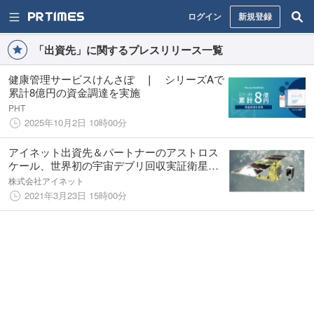
ログイン
新規登録
「出資先」に関するプレスリリース一覧
健康管理サービスけんさぽ ❘ シリーズAで
累計8億円の資金調達を実施
PHT
2025年10月2日 10時00分
アイネット出資先＆パートナーのアストロス
ケール、世界初の宇宙デブリ回収実証衛星打
上げに成功
株式会社アイネット
2021年3月23日 15時00分