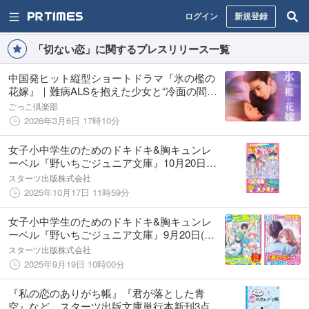
ログイン
新規登録
「切ない恋」に関するプレスリリース一覧
中国発ヒット縦型ショートドラマ『氷の檻の
花嫁』｜難病ALSを抱えた少女と“冷面の閻
魔”と恐れられる男の危険な恋、アプリ
ごっこ倶楽部
「POPCORN」で全58話配信開始
2026年3月6日 17時10分
女子小中学生のためのドキドキ&胸キュンレ
ーベル『野いちごジュニア文庫』10月20日
(月)全国書店にて発売開始! !
スターツ出版株式会社
2025年10月17日 11時59分
女子小中学生のためのドキドキ&胸キュンレ
ーベル『野いちごジュニア文庫』9月20日(土)
全国書店にて発売開始! !
スターツ出版株式会社
2025年9月19日 10時00分
『私の恋のありがち帳』『君が落とした青
空』など、スターツ出版文庫単行本新刊3点