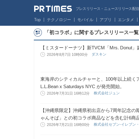
プレスリリース・ニュースリリース配信サー
Top
テクノロジー
モバイル
アプリ
エンタメ
「初コラボ」に関するプレスリリース一覧
【ミスタードーナツ】新TVCM「Mrs. Donut
ダスキン
2026年8月7日 10時00分
東海岸のシティカルチャーと、100年以上続
L.L.Bean x Saturdays NYC が発売開始。
株式会社ジュン
2026年7月31日 16時12分
【沖縄県限定】沖縄県初出店から7周年記念の
ゃんそば」との初コラボ商品などを含む計6商
株式会社セブン‐イレブン
2026年7月21日 16時00分