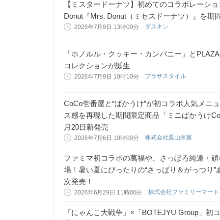
【ミスタードーナツ】初めてのコラボレーションが実現！
Donut『Mrs. Donut（ミセスドーナツ）』を
ダスキン
2026年7月9日 13時00分
「ホノルル・クッキー・カンパニー」とPLAZ
コレクションが誕生
プラザスタイル
2026年7月9日 10時10分
CoCo壱番屋と“ばかうけ”が初コラボ人気メ
ス感を再現した期間限定商品「ミニばかうけCo
月20日新発売
株式会社栗山米菓
2026年7月6日 10時00分
ファミマ初コラボの萬福や、さっぽろ純連・頑
場！暑い夏にぴったりの“さっぱり＆がっつり”
次発売！
株式会社ファミリーマー
2026年6月29日 11時00分
『にゃんこ大戦争』×「BOTEJYU Group」