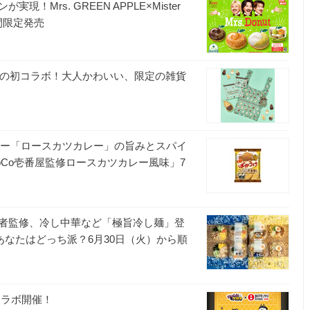
Mrs. GREEN APPLE×Mister
期間限定発売
Aの初コラボ！大人かわいい、限定の雑貨
ニュー「ロースカツカレー」の旨みとスパイ
Co壱番屋監修ロースカツカレー風味」7
者監修、冷し中華など「極旨冷し麺」登
あなたはどっち派？6月30日（火）から順
ト
初コラボ開催！