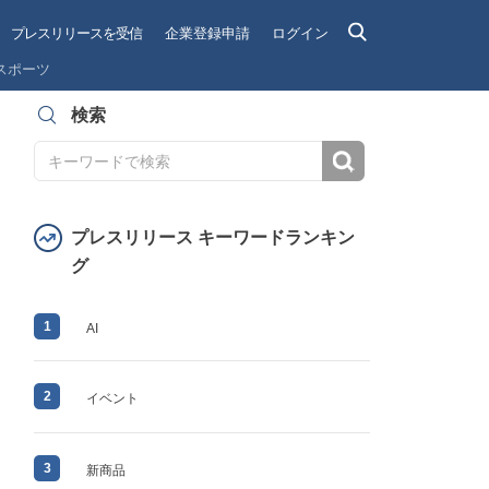
プレスリリースを受信
企業登録申請
ログイン
スポーツ
検索
検索
プレスリリース キーワードランキン
グ
1
AI
2
イベント
3
新商品