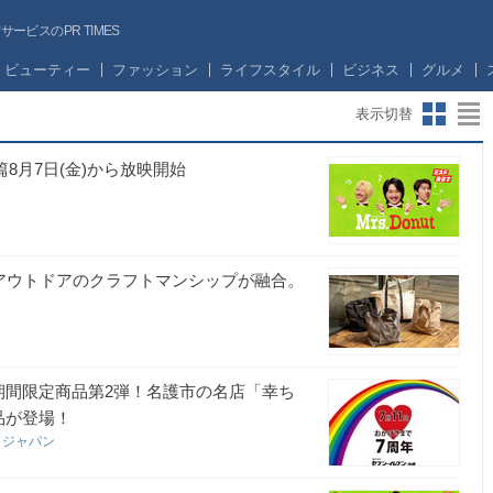
ビスのPR TIMES
ビューティー
ファッション
ライフスタイル
ビジネス
グルメ
表示切替
」篇8月7日(金)から放映開始
くアウトドアのクラフトマンシップが融合。
期間限定商品第2弾！名護市の名店「幸ち
品が登場！
・ジャパン