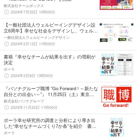
株式会社チームボックス
2024年7月22日 10時00分
【一般社団法人ウェルビーイングデザイン設
立6周年】幸せな社会をデザインし、ウェルビ
ーイングを高めるコミュニティの重要性を発
一般社団法人ウェルビーイングデザイン
表
2024年3月13日 11時00分
書籍『幸せなチームが結果を出す』の増刷が
決定
ポーラ
2024年3月8日 13時00分
『パソナグループ職博 ”Go Forward ! ～新たな
自分との出会い～”』 11月25日（土）東京・
大阪・オンライン会場にて開催
株式会社パソナグループ
2023年11月20日 11時00分
ポーラ幸せ研究所の調査と分析により導き出
した“幸せなチームづくり7か条”を紹介 書籍
『幸せなチームが結果を出す』9月19日に発行
ポーラ