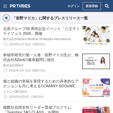
ログイン
新規登録
「前野マドカ」に関するプレスリリース一覧
北原グループ30 周年記念イベント「八王子ミ
ライフェス 2025」開催
株式会社Kitahara Medical Strategies International
2025年9月18日 10時00分
幸福学研究の第一人者・前野マドカ氏が、株
式会社AZentの最幸顧問に就任
株式会社AZent
2025年3月14日 09時19分
個と組織の幸福を実現するための具体的なア
クションを共に考えるCOMANY SDGsWEEK
2024を開催
コマニー株式会社
2024年9月9日 13時00分
複数社合同女性リーダー育成プログラム
「Teambox TAO CLASS」を開始