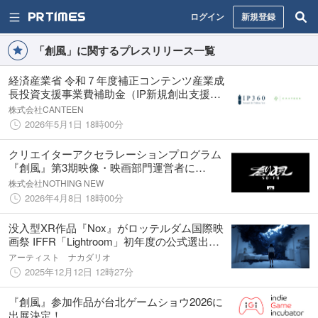
ログイン
新規登録
「創風」に関するプレスリリース一覧
経済産業省 令和７年度補正コンテンツ産業成
長投資支援事業費補助金（IP新規創出支援）
事務局に株式会社CANTEENが決定
株式会社CANTEEN
2026年5月1日 18時00分
クリエイターアクセラレーションプログラム​
『創風』第3期映像・映画部門運営者に
NOTHING NEWが決定
株式会社NOTHING NEW
2026年4月8日 18時00分
没入型XR作品『Nox』がロッテルダム国際映
画祭 IFFR「Lightroom」初年度の公式選出作
品に決定
アーティスト ナカダリオ
2025年12月12日 12時27分
『創風』参加作品が台北ゲームショウ2026に
出展決定！