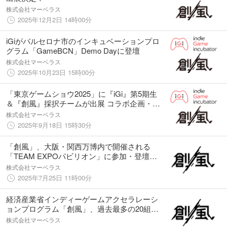
株式会社マーベラス
2025年12月2日 14時00分
iGiがバルセロナ市のインキュベーションプロ
グラム「GameBCN」Demo Dayに登壇
株式会社マーベラス
2025年10月23日 15時00分
「東京ゲームショウ2025」に『iGi』第5期生
＆『創風』採択チームが出展 コラボ企画・卒
業生作品含む多彩なラインナップ
株式会社マーベラス
2025年9月18日 15時30分
「創風」、大阪・関西万博内で開催される
「TEAM EXPOパビリオン」に参加・登壇決
定
株式会社マーベラス
2025年7月25日 11時00分
経済産業省インディーゲームアクセラレーシ
ョンプログラム「創風」、過去最多の20組を
採択！
株式会社マーベラス