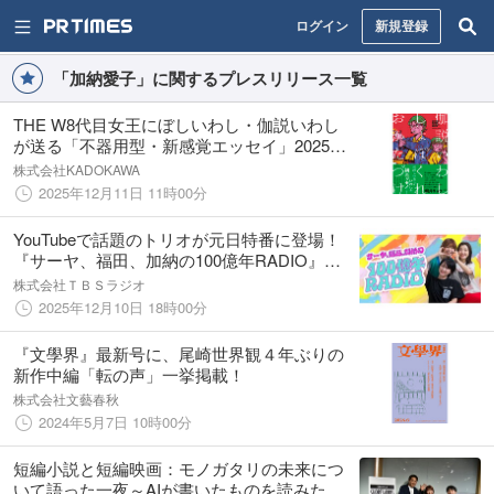
ログイン
新規登録
「加納愛子」に関するプレスリリース一覧
THE W8代目女王にぼしいわし・伽説いわし
が送る「不器用型・新感覚エッセイ」2025年
12月11日（木）発売！ 朝井リョウさん推薦！
株式会社KADOKAWA
2025年12月11日 11時00分
YouTubeで話題のトリオが元日特番に登場！
『サーヤ、福田、加納の100億年RADIO』
2026年1月1日（木）19:00より放送決定！
株式会社ＴＢＳラジオ
2025年12月10日 18時00分
『文學界』最新号に、尾崎世界観４年ぶりの
新作中編「転の声」一挙掲載！
株式会社文藝春秋
2024年5月7日 10時00分
短編小説と短編映画：モノガタリの未来につ
いて語った一夜～AIが書いたものを読みたい