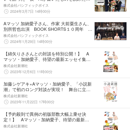
か～別所哲也、大前粟生（作家）、加納愛子
株式会社パシフィックボイス
（Aマッソ）がトーク
2024年3月7日 14時00分
Aマッソ 加納愛子さん、作家 大前粟生さん、
別所哲也出演 BOOK SHORTS１０周年 ×
ブリリアショートショートシアター オンライ
株式会社パシフィックボイス
ン６周年記念 アニバーサリーパーティー開
2024年1月29日 14時00分
催 ＜2月22日＞
【綿矢りささんとの対談を特別公開！】 A
マッソ・加納愛子、待望の最新エッセイ集
『行儀は悪いが天気は良い』が話題沸騰！
株式会社新潮社
2023年12月6日 11時00分
加藤シゲアキ×Aマッソ・加納愛子、「小説新
潮」で初のロング対談が実現！ 舞台に立つ
二人が語る創作論、そして意外な共通点と
株式会社新潮社
は？
2023年11月22日 17時00分
【予約殺到で異例の初版部数大幅上乗せ決
定！】 Aマッソ・加納愛子、待望の最新作
『行儀は悪いが天気は良い』11/16本日発売！
株式会社新潮社