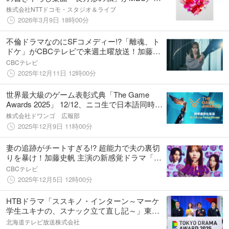
TBSドラマイズム枠にて３月３１日（火）放
株式会社NTTドコモ・スタジオ＆ライブ
送されるドラマ「失恋カルタ」のオープニン
2026年3月9日 18時00分
グ主題歌に決定！！
不倫ドラマなのにSFコメディー!?「離魂、ト
ドケ」がCBCテレビで来週土曜放送！加藤史
帆が叫ぶ！倒れる！超能力を発動する!? 予告
CBCテレビ
映像を公開！
2025年12月11日 12時00分
世界最大級のゲーム表彰式典「The Game
Awards 2025」 12/12、ニコ生で日本語同時通
訳付き生放送が決定
株式会社ドワンゴ 広報部
2025年12月9日 11時00分
妻の追跡がチートすぎる!? 超能力で夫の裏切
りを暴け！加藤史帆 主演の新感覚ドラマ「離
魂、トドケ」をCBCテレビで12/20(土)放送
CBCテレビ
2025年12月5日 12時00分
HTBドラマ「ススキノ・インターン～マーケ
学生ユキナの、スナック立て直し記～」東京
ドラマアウォード2025「ローカル・ドラマ
北海道テレビ放送株式会社