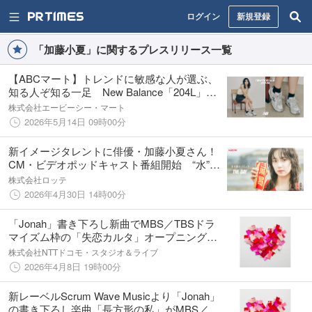
ログイン
新規登録
「加藤小夏」に関するプレスリリース一覧
【ABCマート】トレンドに敏感な人が選ぶ、
知る人ぞ知る一足 New Balance「204L」キ
ャンペーン開催 加藤小夏が魅せる、ロープ
株式会社エービーシー・マート
ロファイルの新たな正解
2026年5月14日 09時00分
新イメージタレントに俳優・加藤小夏さん！
CM・ビデオポッドキャスト番組開始 “水”選
びを変えるデイリープレミアムウォーター
株式会社ロッテ
「THE DAY」セブン-イレブン(首都圏）(※1)
2026年4月30日 14時00分
にて発売開始！
「Jonah」書き下ろし新曲でMBS／TBSドラ
マイズム枠の「失恋カルタ」オープニング主
題歌配信開始！MusicVideoも公開！
株式会社NTTドコモ・スタジオ＆ライブ
2026年4月8日 19時00分
新レーベルScrum Wave Musicより「Jonah」
の書き下ろし楽曲「長方形の私」がMBS／