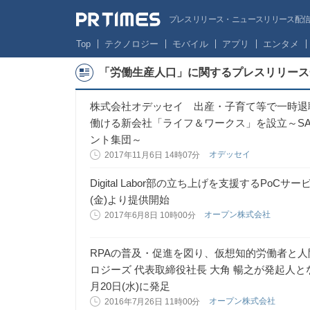
プレスリリース・ニュースリリース配信サー
Top
テクノロジー
モバイル
アプリ
エンタメ
「労働生産人口」に関するプレスリリース
株式会社オデッセイ 出産・子育て等で一時退
働ける新会社「ライフ＆ワークス」を設立～S
ント集団～
オデッセイ
2017年11月6日 14時07分
Digital Labor部の立ち上げを支援するPoCサービス
(金)より提供開始
オープン株式会社
2017年6月8日 10時00分
RPAの普及・促進を図り、仮想知的労働者と人
ロジーズ 代表取締役社長 大角 暢之が発起人と
月20日(水)に発足
オープン株式会社
2016年7月26日 11時00分