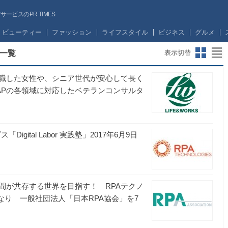
ビスのPR TIMES
ビューティー
ファッション
ライフスタイル
ビジネス
グルメ
一覧
表示切替
職した女性や、シニア世代が安心して長く
APの各領域に対応したベテランコンサルタ
「Digital Labor 実践塾」2017年6月9日
間が共存する世界を目指す！ RPAテクノ
なり 一般社団法人「日本RPA協会」を7