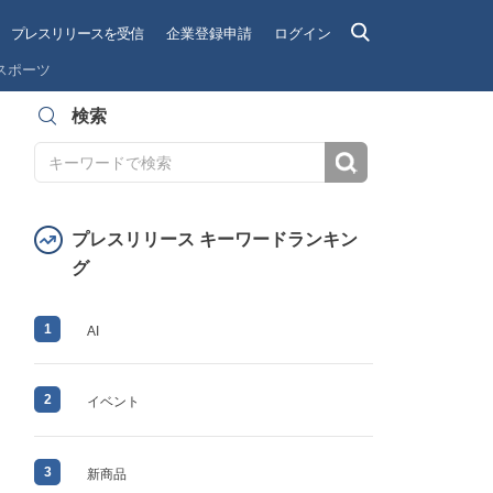
プレスリリースを受信
企業登録申請
ログイン
スポーツ
検索
検索
プレスリリース キーワードランキン
グ
1
AI
2
イベント
3
新商品