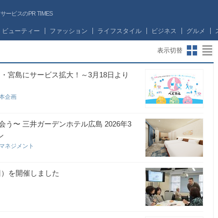
ビスのPR TIMES
ビューティー
ファッション
ライフスタイル
ビジネス
グルメ
表示切替
・宮島にサービス拡大！～3月18日より
日本企画
色に出会う〜 三井ガーデンホテル広島 2026年3
ン
ルマネジメント
回）を開催しました