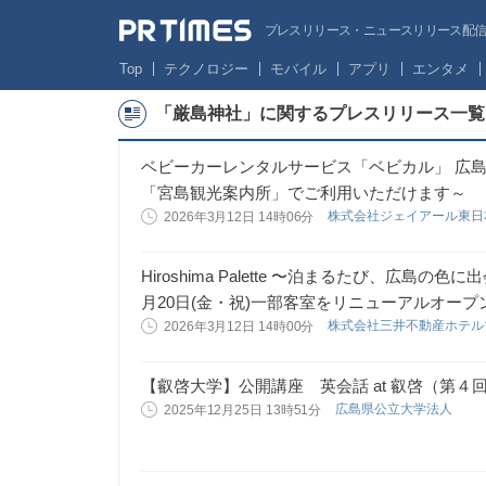
プレスリリース・ニュースリリース配信サー
Top
テクノロジー
モバイル
アプリ
エンタメ
「厳島神社」に関するプレスリリース一覧
ベビーカーレンタルサービス「ベビカル」 広島
「宮島観光案内所」でご利用いただけます～
株式会社ジェイアール東
2026年3月12日 14時06分
Hiroshima Palette 〜泊まるたび、広島の
月20日(金・祝)一部客室をリニューアルオープ
株式会社三井不動産ホテ
2026年3月12日 14時00分
【叡啓大学】公開講座 英会話 at 叡啓（第４
広島県公立大学法人
2025年12月25日 13時51分