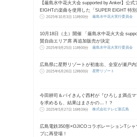
【厳島水中花火大会 supported by Anke
EIGHTの楽曲を使用した「SUPER EIGHT 
厳島水中花火実行委員会
2025年10月3日 11時00分
10月18日（土）開催 「厳島水中花火大会 suppor
賛自由エリア席 再追加販売が決定
厳島水中花火実行委員会
2025年9月25日 11時00分
広島県に星野リゾートが初進出、全室が瀬戸内海
星野リゾート
2025年6月26日 12時00分
今田耕司＆バイきんぐ西村が『ひろしま満点ママ
を求めるも、結果はまさかの…！？
株式会社テレビ新広島
2025年5月27日 16時39分
広島電鉄350形×OJICOコラボレーションTシ
プに再登場！