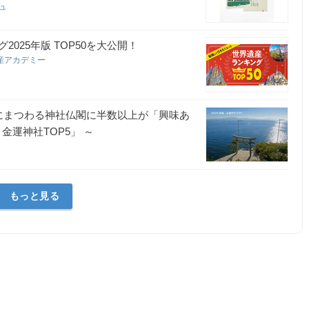
シュ
025年版 TOP50を大公開！
産アカデミー
にまつわる神社仏閣に半数以上が「興味あ
金運神社TOP5」 ～
もっと見る