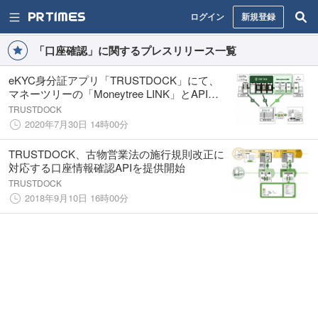
ログイン
新規登録
「口座確認」に関するプレスリリース一覧
eKYC身分証アプリ「TRUSTDOCK」にて、
マネーツリーの「Moneytree LINK」とAPI連
携による、口座確認サービスの開発検討を開
TRUSTDOCK
始。様々な事業者の口座確認業務の効率化を
2020年7月30日 14時00分
支援
TRUSTDOCK、古物営業法の施行規則改正に
対応する口座情報確認APIを提供開始
TRUSTDOCK
2018年9月10日 16時00分