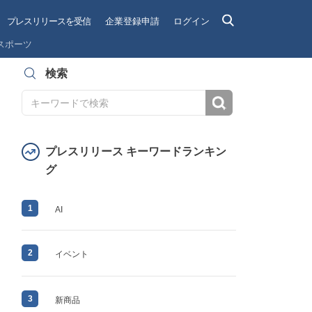
プレスリリースを受信
企業登録申請
ログイン
スポーツ
検索
検索
プレスリリース キーワードランキン
グ
1
AI
2
イベント
3
新商品