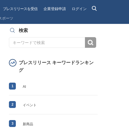
プレスリリースを受信
企業登録申請
ログイン
スポーツ
検索
検索
プレスリリース キーワードランキン
グ
1
AI
2
イベント
3
新商品