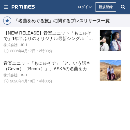
ログイン
新規登録
「名曲をめぐる旅」に関するプレスリリース一覧
【NEW RELEASE】音楽ユニット「もにゅそ
で」1年半ぶりのオリジナル最新シングル『ソ
ラミミ』4月19日(日)配信開始！MVも同日12
株式会社LUSH
時公開決定！
2026年4月17日 12時00分
音楽ユニット「もにゅそで」『と、いう話さ
（Cover）［Remix］』。ASKAの名曲をカバ
ー＆リミックスした新プロジェクト第2弾シン
株式会社LUSH
グル1月13日(火)配信開始！
2026年1月10日 14時00分