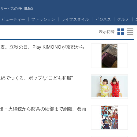
ビスのPR TIMES
ビューティー
ファッション
ライフスタイル
ビジネス
グルメ
表示切替
。立秋の日、Play KIMONOが京都から
木綿でつくる、ポップな“こども和服”
槍・火縄銃から防具の細部まで網羅。巻頭