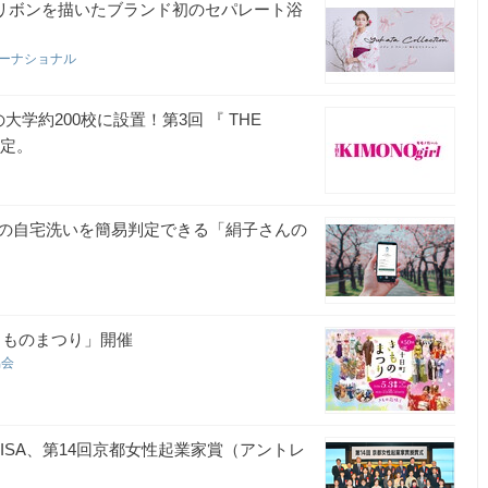
”薔薇とリボンを描いたブランド初のセパレート浴
ターナショナル
学約200校に設置！第3回 『 THE
決定。
の自宅洗いを簡易判定できる「絹子さんの
きものまつり」開催
協会
ISA、第14回京都女性起業家賞（アントレ