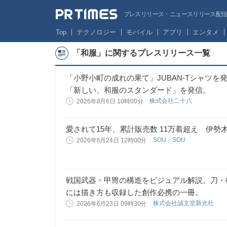
プレスリリース・ニュースリリース配信サー
Top
テクノロジー
モバイル
アプリ
エンタメ
「和服」に関するプレスリリース一覧
「小野小町の成れの果て」JUBAN-Tシャツを発表
「新しい、和服のスタンダード」を発信。
株式会社二十八
2026年8月6日 10時00分
愛されて15年、累計販売数 11万着超え 伊勢
SOU・SOU
2026年6月24日 12時00分
戦国武器・甲冑の構造をビジュアル解説。刀・
には描き方も収録した創作必携の一冊。
株式会社誠文堂新光社
2026年6月23日 09時30分