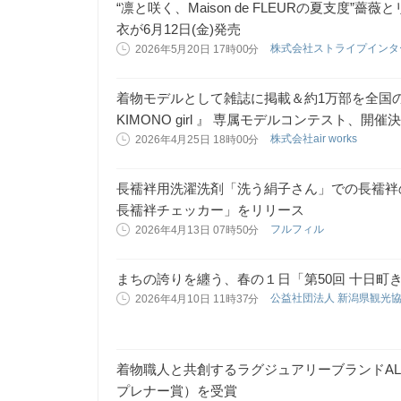
“凛と咲く、Maison de FLEURの夏支度
衣が6月12日(金)発売
株式会社ストライプイン
2026年5月20日 17時00分
着物モデルとして雑誌に掲載＆約1万部を全国の大
KIMONO girl 』 専属モデルコンテスト、開催
株式会社air works
2026年4月25日 18時00分
長襦袢用洗濯洗剤「洗う絹子さん」での長襦袢
長襦袢チェッカー」をリリース
フルフィル
2026年4月13日 07時50分
まちの誇りを纏う、春の１日「第50回 十日町
公益社団法人 新潟県観光
2026年4月10日 11時37分
着物職人と共創するラグジュアリーブランドAL
プレナー賞）を受賞