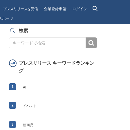
プレスリリースを受信
企業登録申請
ログイン
スポーツ
検索
検索
プレスリリース キーワードランキン
グ
1
AI
2
イベント
3
新商品