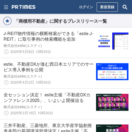
ログイン
新規登録
「商標用不動産」に関するプレスリリース一覧
J-REIT物件情報の横断検索ができる「estie J-
REIT」に取引事例の検索機能を追加
株式会社estie(エスティ)
2025年5月8日 13時30分
estie、不動産DXが進む西日本エリアでのサー
ビス導入事例を公開
株式会社estie(エスティ)
2025年4月2日 10時30分
全セッション決定！ estie主催「不動産DXカ
ンファレンス2025」、いよいよ開催迫る
株式会社estie(エスティ)
2025年3月19日 10時30分
三井不動産、三菱地所、東京大学産学協創推
進本部の基調講演登壇決定！estie主催「不動