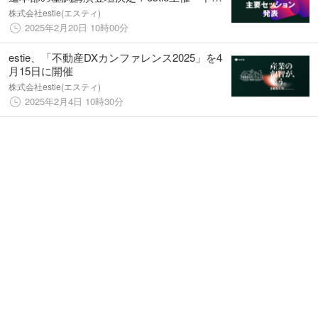
産DXカンファレンス2025」主要セッション発
株式会社estie(エスティ)
表
2025年2月20日 10時00分
estie、「不動産DXカンファレンス2025」を4
月15日に開催
株式会社estie(エスティ)
2025年2月4日 10時30分