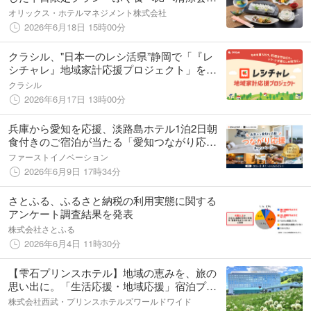
席」をご提供
オリックス・ホテルマネジメント株式会社
2026年6月18日 15時00分
クラシル、"日本一のレシ活県”静岡で「『レ
シチャレ』地域家計応援プロジェクト」を発
足
クラシル
2026年6月17日 13時00分
兵庫から愛知を応援、淡路島ホテル1泊2日朝
食付きのご宿泊が当たる「愛知つながり応
援」第三弾キャンペーン開始
ファーストイノベーション
2026年6月9日 17時34分
さとふる、ふるさと納税の利用実態に関する
アンケート調査結果を発表
株式会社さとふる
2026年6月4日 11時30分
【雫石プリンスホテル】地域の恵みを、旅の
思い出に。「生活応援・地域応援」宿泊プラ
ン販売
株式会社西武・プリンスホテルズワールドワイド