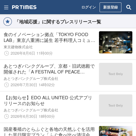
ログイン
新規登録
「地域応援」に関するプレスリリース一覧
食のイノベーション拠点「TOKYO FOOD
LAB」東京八重洲に誕生 若手料理人コミュニ
ティCLUB REDと共創プロジェクト「食の旅
東京建物株式会社
SHOKU-TABI」を開始
2026年8月6日 11時00分
あとつぎバンクグループ、京都・旧武徳殿で
開催された「A FESTIVAL OF PEACE
QUINTET.6」に協賛
あとつぎバンクグループ株式会社
2026年7月30日 14時02分
【お知らせ】EDO ALL UNITED 公式アプリ
リリースのお知らせ
あとつぎバンクグループ株式会社
2026年6月30日 18時00分
国産養殖のとらふぐと各地の天然ふぐを活用
した平日限定プラン「ふぐ食べ比べ清涼会