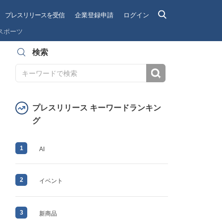
プレスリリースを受信
企業登録申請
ログイン
スポーツ
検索
検索
プレスリリース キーワードランキン
グ
1
AI
2
イベント
3
新商品