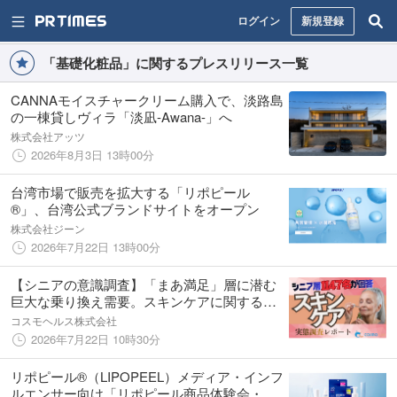
ログイン
新規登録
「基礎化粧品」に関するプレスリリース一覧
CANNAモイスチャークリーム購入で、淡路島
の一棟貸しヴィラ「淡凪-Awana-」へ
株式会社アッツ
2026年8月3日 13時00分
台湾市場で販売を拡大する「リポピール
®」、台湾公式ブランドサイトをオープン
株式会社ジーン
2026年7月22日 13時00分
【シニアの意識調査】「まあ満足」層に潜む
巨大な乗り換え需要。スキンケアに関する
1,147名調査から掴むシニアコスメの顧客化イ
コスモヘルス株式会社
ンサイト
2026年7月22日 10時30分
リポピール®（LIPOPEEL）メディア・インフ
ルエンサー向け「リポピール商品体験会・商