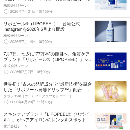
談会」開催
株式会社ジーン
2026年7月21日 10時59分
リポピール®（LIPOPEEL）、台湾公式
Instagramを2026年6月より開設
株式会社ジーン
2026年7月14日 10時00分
7月7日、七夕に“77万本”の節目へ。角質ケア
ブランド「リポピール®（LIPOPEEL）」シリ
ーズ累計出荷本数77万本を突破
株式会社ジーン
2026年7月7日 10時00分
世界初！“古来の発酵成分”と“最新技術”を融合
した「リポソーム発酵ドリップ™」配合 新
スキンケアブランド「FERTHÉA（ファルテ
クラシエ㈱（ホームプロダクツカンパニー）
ア）」誕生
2026年6月29日 11時10分
スキンケアブランド「LIPOPEEL®（リポピー
ル）」がヘアアイロンのレンタルスポット
「ReCute」とコラボレーション 渋谷ヒカリ
株式会社ジーン