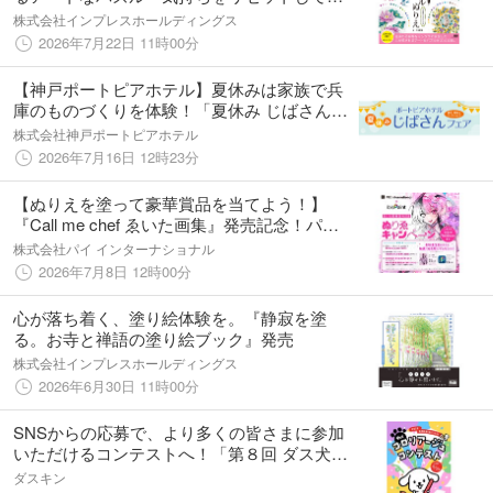
をやさしく刺激する 癒しのパズルぬりえ
株式会社インプレスホールディングス
心を満たす花マンダラ』発売
2026年7月22日 11時00分
【神戸ポートピアホテル】夏休みは家族で兵
庫のものづくりを体験！「夏休み じばさんフ
ェア」8月11日（火・祝）～12日（水）開催
株式会社神戸ポートピアホテル
2026年7月16日 12時23分
【ぬりえを塗って豪華賞品を当てよう！】
『Call me chef ゑいた画集』発売記念！パイ
インターナショナル×ibisPaint SNSコラボキ
株式会社パイ インターナショナル
ャンペーン開催
2026年7月8日 12時00分
心が落ち着く、塗り絵体験を。『静寂を塗
る。お寺と禅語の塗り絵ブック』発売
株式会社インプレスホールディングス
2026年6月30日 11時00分
SNSからの応募で、より多くの皆さまに参加
いただけるコンテストへ！「第８回 ダス犬コ
ロリアージュコンテスト」
ダスキン