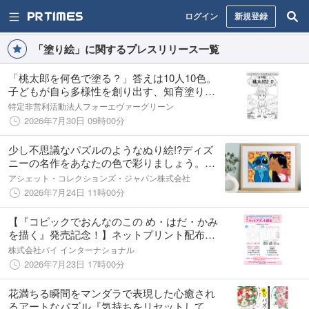
ログイン
新規登録
「塗り絵」に関するプレスリリース一覧
「桃太郎を何色で塗る？」答えは10人10色。
子どもが自ら多様性を創り出す、知育塗り絵
『令和版 桃太郎2.0』を発売！
特定非営利活動法人フォーエヴァーグリーン
2026年7月30日 09時00分
少し不思議なパズルのようなぬり絵!?ディズ
ニーの名作をあなたの色で彩りましょう。
『ディズニー 大人のぬり絵コレクション』創
アシェット・コレクションズ・ジャパン株式会社
刊！
2026年7月24日 11時00分
【『コピックでおんなのこの め・はだ・かみ
を描く』発売記念！】ネットプリント配布＆
豪華賞品が抽選で当たるスモールエス×コピッ
株式会社パイ インターナショナル
クSNSコラボキャンペーン開催！
2026年7月23日 17時00分
花満ちる瞬間をマンダラで表現した心癒され
るアートなパズル『気持ちをリセットして脳