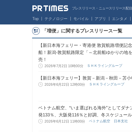
プレスリリース・ニュースリリース配信サー
Top
テクノロジー
モバイル
アプリ
エンタメ
「増便」に関するプレスリリース一覧
【新日本海フェリー・寄港便 敦賀航路増便記念
船！新潟-敦賀航路限定「～北前船ゆかりの地
売！
ＳＨＫライングループ
2026年7月2日 10時00分
【新日本海フェリー】敦賀－新潟－秋田－苫小
ＳＨＫライングループ
2026年6月22日 12時00分
ベトナム航空、“いま選ばれる海外”としてダ
発133％、大阪発116％と好調、冬スケジュー
ベトナム航空 日本支社
2026年6月12日 11時00分