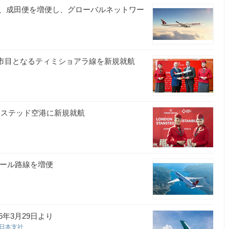
、成田便を増便し、グローバルネットワー
都市目となるティミショアラ線を新規就航
ンステッド空港に新規就航
ブール路線を増便
6年3月29日より
空日本支社