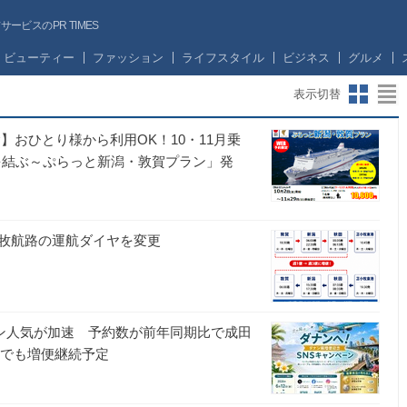
ビスのPR TIMES
ビューティー
ファッション
ライフスタイル
ビジネス
グルメ
表示切替
】おひとり様から利用OK！10・11月乗
を結ぶ～ぷらっと新潟・敦賀プラン」発
牧航路の運航ダイヤを変更
ナン人気が加速 予約数が前年同期比で成田
ルでも増便継続予定