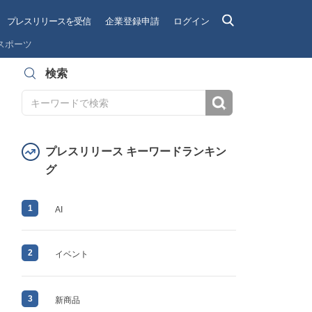
プレスリリースを受信
企業登録申請
ログイン
スポーツ
検索
検索
プレスリリース キーワードランキン
グ
1
AI
2
イベント
3
新商品