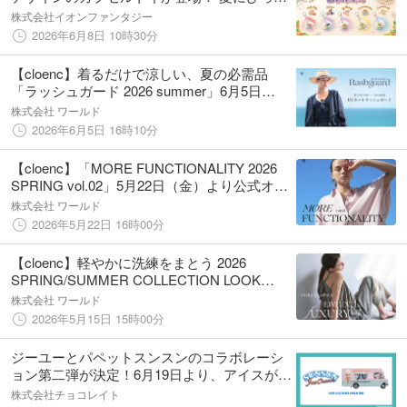
りの「日焼けすやすやカプセルキーチェー
株式会社イオンファンタジー
ン」を６月11日（木）よりかぷえぼ限定で展
2026年6月8日 10時30分
開開始
【cloenc】着るだけで涼しい、夏の必需品
「ラッシュガード 2026 summer」6月5日
（金）より公式オンラインストアにて公開
株式会社 ワールド
2026年6月5日 16時10分
【cloenc】「MORE FUNCTIONALITY 2026
SPRING vol.02」5月22日（金）より公式オン
ラインストアにて公開
株式会社 ワールド
2026年5月22日 16時00分
【cloenc】軽やかに洗練をまとう 2026
SPRING/SUMMER COLLECTION LOOK
BOOK第2弾を公開
株式会社 ワールド
2026年5月15日 15時00分
ジーユーとパペットスンスンのコラボレーシ
ョン第二弾が決定！6月19日より、アイスがモ
チーフの夏らしいアイテムが登場
株式会社チョコレイト