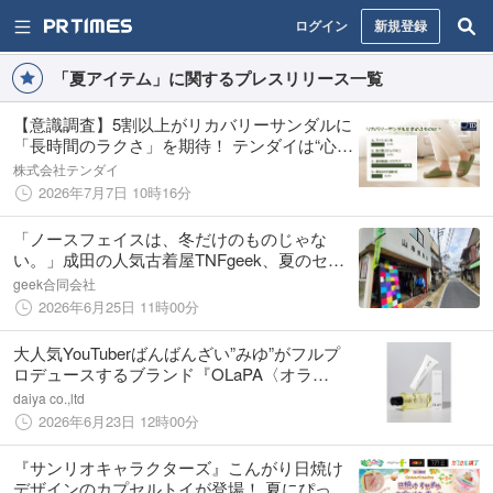
ログイン
新規登録
「夏アイテム」に関するプレスリリース一覧
【意識調査】5割以上がリカバリーサンダルに
「長時間のラクさ」を期待！ テンダイは“心地
いい”を追求した「スライドサンダル」を本格
株式会社テンダイ
展開
2026年7月7日 10時16分
「ノースフェイスは、冬だけのものじゃな
い。」成田の人気古着屋TNFgeek、夏のセレ
クションの取り扱いを開始
geek合同会社
2026年6月25日 11時00分
大人気YouTuberばんばんざい”みゆ”がフルプ
ロデュースするブランド『OLaPA〈オラ
パ〉』から、ボディウォッシュとスクラブウ
daiya co.,ltd
ォッシュが数量限定で発売！
2026年6月23日 12時00分
『サンリオキャラクターズ』こんがり日焼け
デザインのカプセルトイが登場！ 夏にぴった