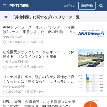
ログイン
新規登録
「外出制限」に関するプレスリリース一覧
ANAトラベラーズ オンラインツアー〜今回
は2コースご用意しました！夏の時間にご自宅
からハワイと星空の旅はいかがでしょうか〜
ANA X株式会社
2022年6月27日 14時00分
幼稚園児がサファリパークをオンラインで体
験する「オンライン遠足」を開催
学校法人追手門学院
2022年1月26日 15時31分
コロナ以前に比べ、現在の方が夫婦仲が「良
くなった」は「悪くなった」よりも多い。た
だし、今後の夫婦仲に関しては、約40％が不
ベビカム株式会社
安を感じているという、ベビカムでの調査結
2021年2月17日 07時45分
果。その理由も明らかに。
LIFULL介護「介護施設における新型コロナ感
染予防対策」実態調査、約7割の施設が外出制