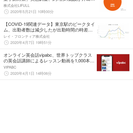
限・面会の自粛および禁止を要請、マスク・
株式会社LIFULL
消毒液の在庫不足を不安視、入居者のマスク
2020年5月21日 10時00分
着用率50%に留まる
【COVID-19関連データ】東京駅のピークタイ
ム、出勤者数は減少したが出勤時間の時差効
果は見られず。帰宅時間は分散傾向
レイ・フロンティア株式会社
2020年4月7日 19時51分
オンライン英会話vipabc、世界トップクラス
の英会話講師によるレッスン動画を1,000本無
料配信開始
VIPABC
2020年4月1日 14時06分