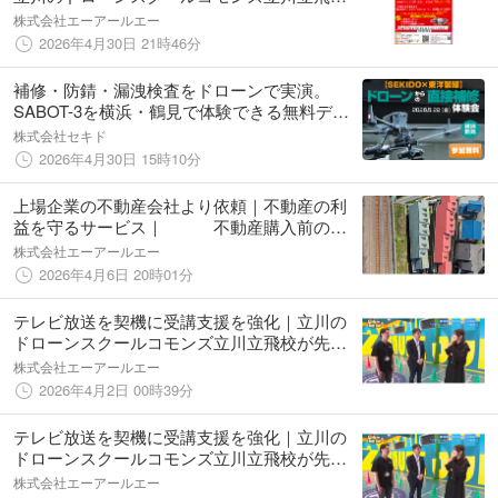
が５月はドローンで稼ぐスタートダッシュキ
株式会社エーアールエー
ャンペーン実施！
2026年4月30日 21時46分
補修・防錆・漏洩検査をドローンで実演。
SABOT-3を横浜・鶴見で体験できる無料デモ
を5月22日（金）開催
株式会社セキド
2026年4月30日 15時10分
上場企業の不動産会社より依頼｜不動産の利
益を守るサービス｜ 不動産購入前の屋
根・外壁ドローン調査で修繕リスクを可視
株式会社エーアールエー
化 調査費3万円（税別）＋交通費 立川
2026年4月6日 20時01分
のドローンスクールコモンズ立川立飛
テレビ放送を契機に受講支援を強化｜立川の
ドローンスクールコモンズ立川立飛校が先着
10名限定キャンペーン開始
株式会社エーアールエー
2026年4月2日 00時39分
テレビ放送を契機に受講支援を強化｜立川の
ドローンスクールコモンズ立川立飛校が先着
10名限定キャンペーン開始
株式会社エーアールエー