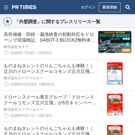
ログイン
新規登録
「外壁調査」に関するプレスリリース一覧
高所補修・防錆・漏洩検査の初動対応をドロ
ーンで現場検証。SABOT-3 BLOCK2無料体験
会を7月23日（木）横浜・鶴見で開催
株式会社セキド
2026年7月9日 11時50分
ものまねタレントのりんごちゃんも体験！｜
立川のドローンスクールコモンズ立川立飛校
が6月は初夏のドローンデビュー応援キャンペ
株式会社エーアールエー
ーン実施！【多摩地区トップクラス】親切丁
2026年5月29日 18時56分
寧低価格！！
ドローンスクール東京グループ「ドローンス
クールコモンズ立川立飛」が5月キャンペーン
を開始 １等無人航空機操縦士コースは１０
株式会社エーアールエー
月からスタート予定
2026年5月1日 11時19分
ものまねタレントのりんごちゃんも体験！｜
立川のドローンスクールコモンズ立川立飛校