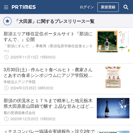
ログイン
新規登録
「大田原」に関するプレスリリース一覧
那須エリア移住定住ポータルサイト『那須に
すんで、』公開
「那須にすんで、」事務局（那須塩原市移住促進センタ
ー）
2025年11月13日 15時00分
3月30日(土) - 作ルヒト食ベルヒト - 農家さん
とあすの食卓シンポジウムにアジア学院校長
荒川朋子が登壇
学校法人アジア学院
2024年3月26日 08時30分
那須の伏流水と１７％まで精米した地元栃木
県大田原産山田錦で醸す 上品な甘みとほどよ
い酸味が絶妙な至高の味わい。
菊の里酒造株式会社
2023年12月20日 10時00分
＜ナスコンバレー協議会実績報告＞設立2年で