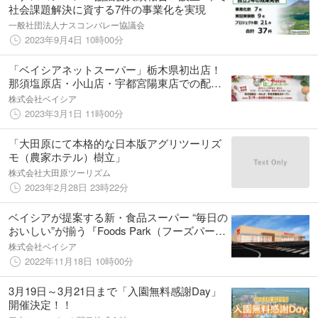
社会課題解決に資する7件の事業化を実現
一般社団法人ナスコンバレー協議会
2023年9月4日 10時00分
「ベイシアネットスーパー」栃木県初出店！
那須塩原店・小山店・宇都宮陽東店での配送
を開始
株式会社ベイシア
2023年3月1日 11時00分
「大田原にて本格的な日本版アグリツーリズ
モ（農家ホテル）樹立」
株式会社大田原ツーリズム
2023年2月28日 23時22分
ベイシアが提案する新・食品スーパー “毎日の
おいしい”が揃う『Foods Park（フーズパー
ク）』デビュー
株式会社ベイシア
2022年11月18日 10時00分
3月19日～3月21日まで「入園無料感謝Day」
開催決定！！